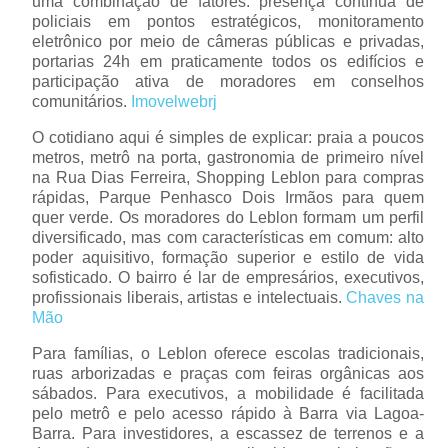
uma combinação de fatores: presença contínua de
policiais em pontos estratégicos, monitoramento
eletrônico por meio de câmeras públicas e privadas,
portarias 24h em praticamente todos os edifícios e
participação ativa de moradores em conselhos
comunitários.
Imovelwebrj
O cotidiano aqui é simples de explicar: praia a poucos
metros, metrô na porta, gastronomia de primeiro nível
na Rua Dias Ferreira, Shopping Leblon para compras
rápidas, Parque Penhasco Dois Irmãos para quem
quer verde. Os moradores do Leblon formam um perfil
diversificado, mas com características em comum: alto
poder aquisitivo, formação superior e estilo de vida
sofisticado. O bairro é lar de empresários, executivos,
profissionais liberais, artistas e intelectuais.
Chaves na
Mão
Para famílias, o Leblon oferece escolas tradicionais,
ruas arborizadas e praças com feiras orgânicas aos
sábados. Para executivos, a mobilidade é facilitada
pelo metrô e pelo acesso rápido à Barra via Lagoa-
Barra. Para investidores, a escassez de terrenos e a