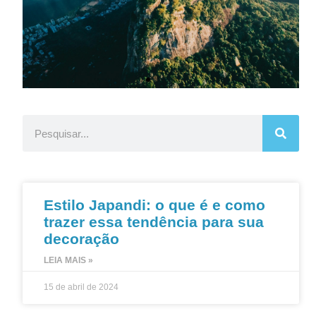
Quer morar na Zona Sul do
Rio?
Confira os nossos melhores imóveis
Estilo Japandi: o que é e como
Escolha o seu!
trazer essa tendência para sua
decoração
LEIA MAIS »
15 de abril de 2024