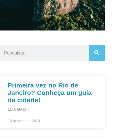
Quer morar
I
na Zona Sul
do Rio?
Conf
Primeira vez no Rio de
Confira os nossos
Janeiro? Conheça um guia
melhores imóveis
da cidade!
LEIA MAIS »
Escolha o seu!
15 de abril de 2024