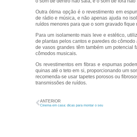
o som de dentro não saia, e o som de fora não 
Outra ótima opção é o revestimento em espum
de rádio e música, e não apenas ajuda no is
ruídos menores para que o som gravado fique 
Para um isolamento mais leve e estético, uti
de plantas pelos cantos e paredes do cômodo aj
de vasos grandes têm também um potencial f
r morar
Instagra
cômodos musicais.
Zona Sul
da NVA
Os revestimentos em fibras e espumas podem
o Rio?
quinas até o teto em si, proporcionando um som
recomenda-se usar tapetes porosos ou fibros
Confira nossa seleçã
transmissões de ruídos.
imóveis e dicas
ra os nossos
ores imóveis
ANTERIOR
Clique aqui
Cinema em casa: dicas para montar o seu
colha o seu!