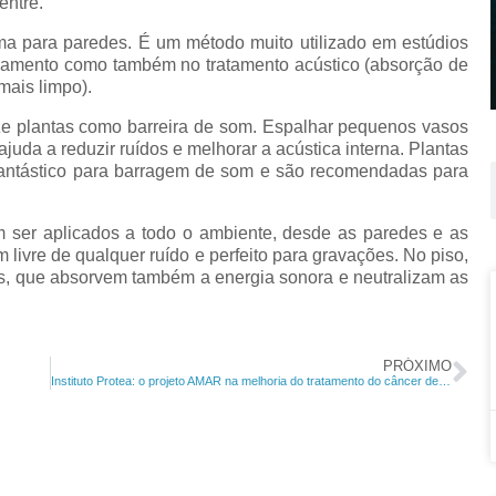
entre.
a para paredes. É um método muito utilizado em estúdios
olamento como também no tratamento acústico (absorção de
mais limpo).
lize plantas como barreira de som. Espalhar pequenos vasos
uda a reduzir ruídos e melhorar a acústica interna. Plantas
antástico para barragem de som e são recomendadas para
m
Acesse
nossa
 ser aplicados a todo o ambiente, desde as paredes e as
newsletter
 livre de qualquer ruído e perfeito para gravações. No piso,
os, que absorvem também a energia sonora e neutralizam as
o de
Reflexões sinceras,
novidades e os melhores
PRÓXIMO
imóveis do Rio de Janeiro
Instituto Protea: o projeto AMAR na melhoria do tratamento do câncer de mama
Clique aqui